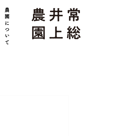
農園について
」