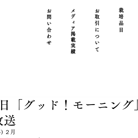
お問い合
​メディア掲載実績
お取引について
栽培品目
わせ
日「グッド！モーニング
 放送
) ２月